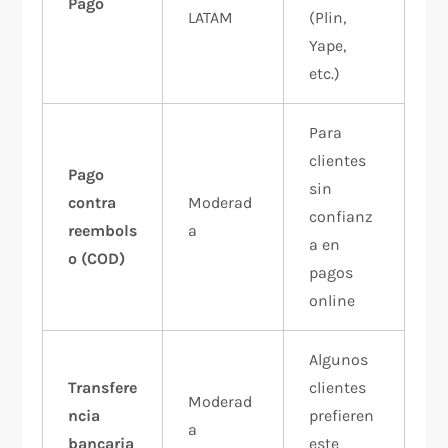
Pago
LATAM
(Plin,
Yape,
etc.)
Para
clientes
Pago
sin
contra
Moderad
confianz
reembols
a
a en
o (COD)
pagos
online
Algunos
Transfere
clientes
Moderad
ncia
prefieren
a
bancaria
este